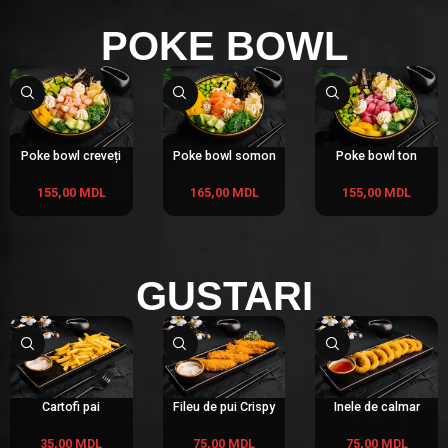
POKE BOWL
Poke bowl creveți
Poke bowl somon
Poke bowl ton
155,00
MDL
165,00
MDL
155,00
MDL
GUSTARI
Cartofi pai
Fileu de pui Crispy
Inele de calmar
35,00
MDL
75,00
MDL
75,00
MDL