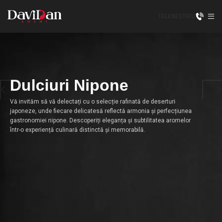
TELENEȘTI
RU
Dulciuri Nipone
Vă invităm să vă delectați cu o selecție rafinată de deserturi
japoneze, unde fiecare delicatesă reflectă armonia și perfecțiunea
gastronomiei nipone. Descoperiți eleganța și subtilitatea aromelor
într-o experiență culinară distinctă și memorabilă.