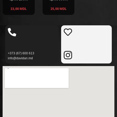
23,00
MDL
25,00
MDL
+373 (
67) 600 613
info@davidan.md