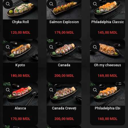
Chyka Roll
Salmon Explosion
Philadelphia Classic
120,00
MDL
179,00
MDL
145,00
MDL
Kyoto
Canada
Oh my cheeseus
180,00
MDL
200,00
MDL
169,00
MDL
Alasca
Canada Creveți
Philadelphia Ebi
170,00
MDL
200,00
MDL
160,00
MDL